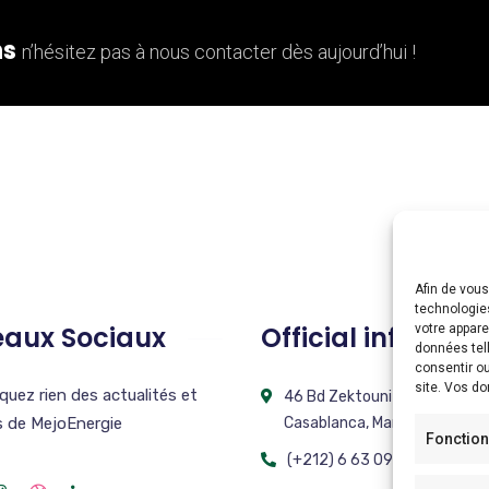
ns
n’hésitez pas à nous contacter dès aujourd’hui !
Afin de vous
technologie
eaux Sociaux
Official info:
votre appar
données tell
consentir ou
site. Vos d
uez rien des actualités et
46 Bd Zektouni ETG 02 Appt
s de MejoEnergie
Casablanca, Maroc
Fonction
(+212) 6 63 09 19 13