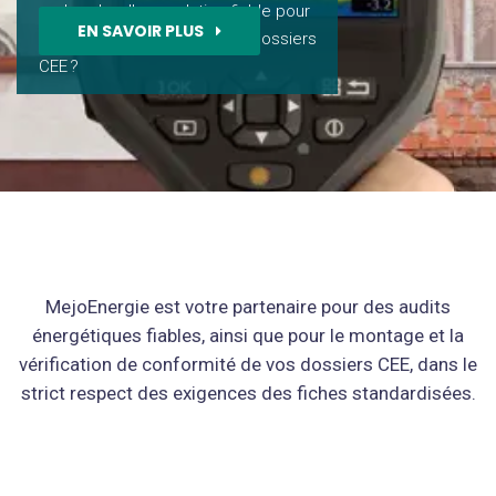
recherche d'une solution fiable pour
EN SAVOIR PLUS
le montage complet de vos dossiers
CEE ?
MejoEnergie est votre partenaire pour des audits
énergétiques fiables, ainsi que pour le montage et la
vérification de conformité de vos dossiers CEE, dans le
strict respect des exigences des fiches standardisées.