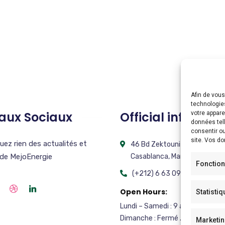
Afin de vous
technologie
aux Sociaux
Official info:
votre appar
données tell
consentir ou
site. Vos d
ez rien des actualités et
46 Bd Zektouni ETG 02 Appt
 de MejoEnergie
Casablanca, Maroc
Fonction
(+212) 6 63 09 19 13
Open Hours:
Statisti
Lundi – Samedi : 9 am – 6 pm,
Dimanche : Fermé .
Marketi