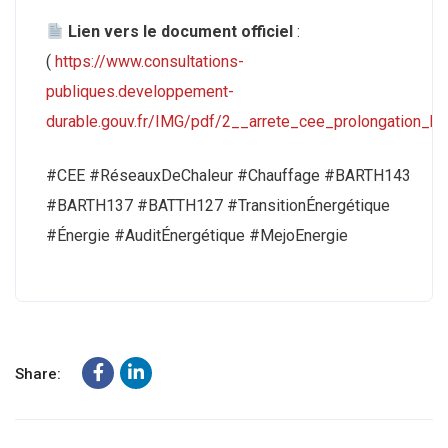
Lien vers le document officiel
:
(
https://www.consultations-
publiques.developpement-
durable.gouv.fr/IMG/pdf/2__arrete_cee_prolongation_b
#CEE #RéseauxDeChaleur #Chauffage #BARTH143
#BARTH137 #BATTH127 #TransitionÉnergétique
#Énergie #AuditÉnergétique #MejoEnergie
Share: