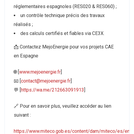
réglementaires espagnoles (RES020 & RES060) ;
un contrôle technique précis des travaux
réalisés ;
des calculs certifiés et fiables via CE3X.
📩 Contactez MejoEnergie pour vos projets CAE
en Espagne
🌐 [
www.mejoenergie.fr
]
📧 [
contact@mejoenergie.fr
]
💬 [
https://wa.me/212663091913
]
🔗 Pour en savoir plus, veuillez accéder au lien
suivant :
https://www.miteco.gob.es/content/dam/miteco/es/energ