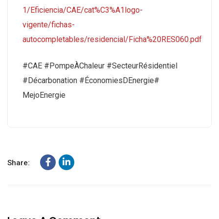
1/Eficiencia/CAE/cat%C3%A1logo-
vigente/fichas-
autocompletables/residencial/Ficha%20RES060.pdf
#CAE #PompeÀChaleur #SecteurRésidentiel
#Décarbonation #ÉconomiesDEnergie#
MejoEnergie
Share: